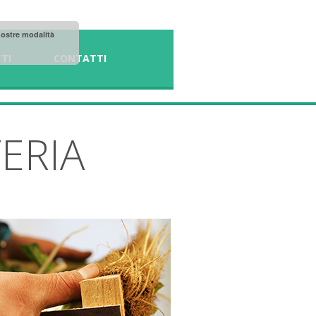
 nostre modalità
TI
CONTATTI
ERIA